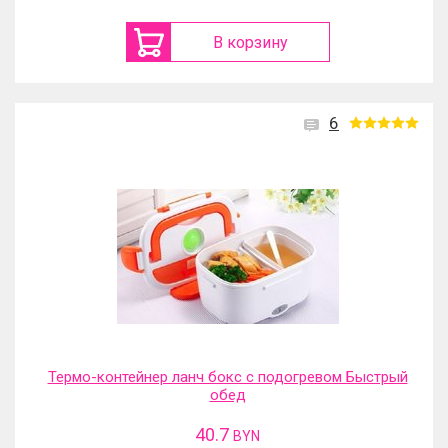
В корзину
6
Термо-контейнер ланч бокс с подогревом Быстрый
обед
40.7
BYN