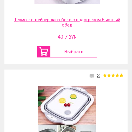
Термо-контейнер ланч бокс с подогревом Быстрый
обед
40.7
BYN
Выбрать
3