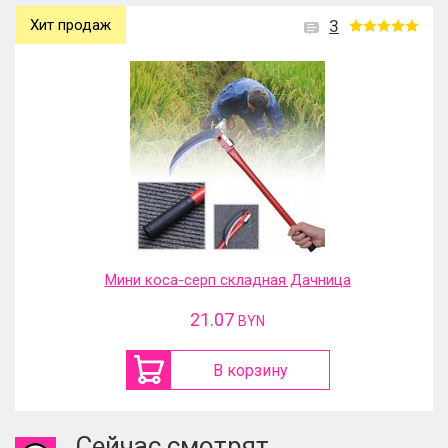
Хит продаж
3
Мини коса-серп складная Дачница
21.07
BYN
В корзину
Сейчас смотрят