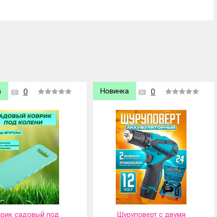
а
0
Новинка
0
рик садовый под
Шуруповерт с двумя