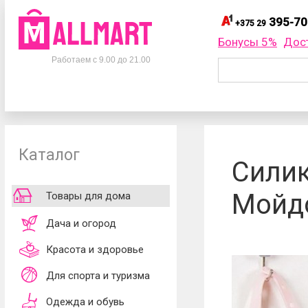
395-70
+375 29
395-
+375 29
Бонусы 5%
Дос
Телефоны
395-
+375 33
Работаем с 9.00 до 21.00
695-
+375 25
+375 29
395-70-75
Заказать об
+375 33
395-70-75
+375 25
695-70-75
Каталог
Согласен
Силик
обработки ли
принимаю
до
Мойд
Товары для дома
Дача и огород
Красота и здоровье
Для спорта и туризма
Одежда и обувь