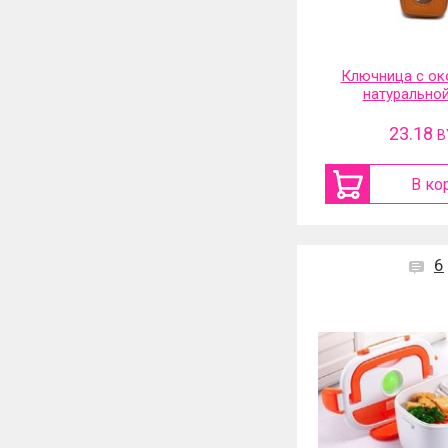
Ключница с ок
натурально
23.18
B
В ко
6