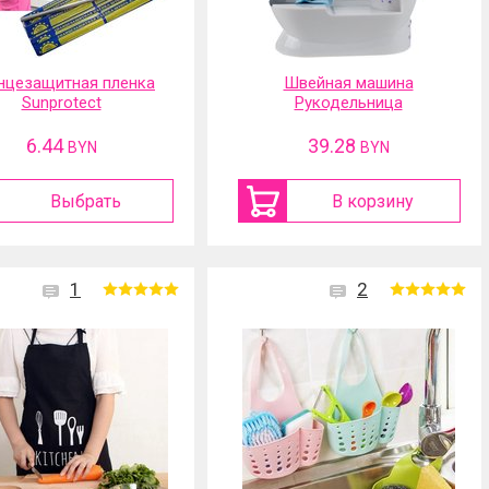
нцезащитная пленка
Швейная машина
Sunprotect
Рукодельница
6.44
39.28
BYN
BYN
Выбрать
В корзину
1
2