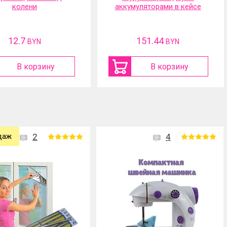
колени
аккумуляторами в кейсе
12.7
151.44
BYN
BYN
В корзину
В корзину
даж
2
4