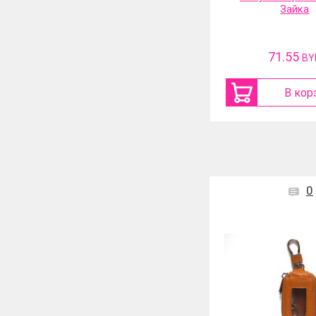
обуви и перчаток 360
Зайка
градусов и таймер
67.49
71.55
BYN
BY
В корзину
В кор
0