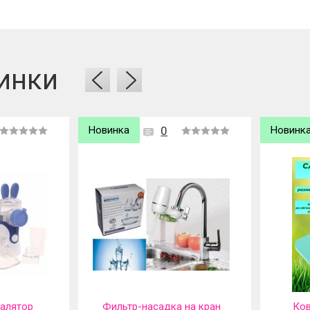
ь отзыв вам надо
войти
или
зарегистрироваться
.
инки
Новинка
0
Новинк
галятор
Фильтр-насадка на кран
Ков