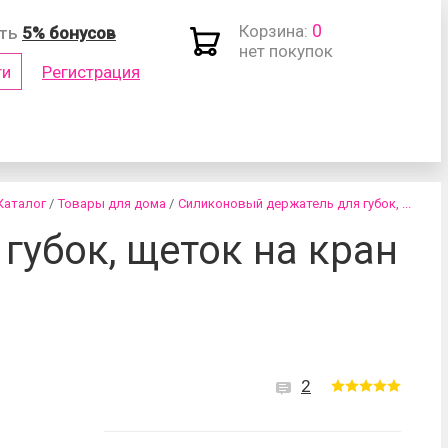
0
Корзина:
ить
5% бонусов
нет покупок
ти
Регистрация
(логин)
Каталог
/
Товары для дома
/
Силиконовый держатель для губок, ...
губок, щеток на кран
роль?
2