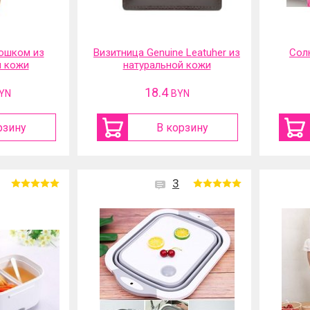
ошком из
Визитница Genuine Leatuher из
Сол
й кожи
натуральной кожи
18.4
YN
BYN
рзину
В корзину
3