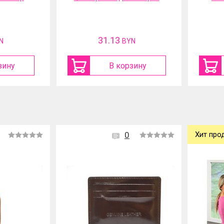
31.13
N
BYN
зину
В корзину
0
Хит про