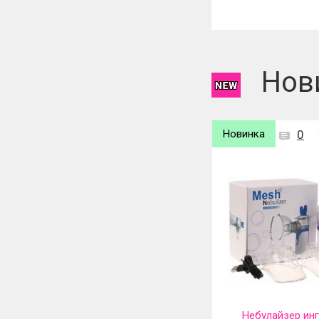
Чтобы оставит
Нов
Новинка
0
Новинка
0
Электрическая сушилка для
Небулайзер ин