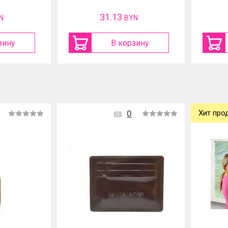
31.13
N
BYN
зину
В корзину
0
Хит про