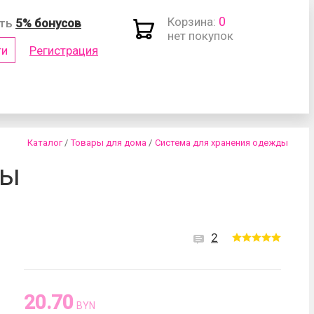
0
Корзина:
ить
5% бонусов
нет покупок
ти
Регистрация
(логин)
Каталог
/
Товары для дома
/
Система для хранения одежды
ды
2
роль?
20.70
BYN