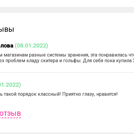
зывы
олова
(08.01.2022)
м магазинам разные системы зранения, эта понравилась чт
ез проблем кладу скитера и гольфы. Для себя пока купила
01.2022)
ь такой порядок классный! Приятно глазу, нравится!
 отзыв
ь отзыв вам надо
войти
или
зарегистрироваться
.