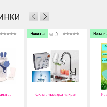
инки
Новинка
0
Новинк
галятор
Фильтр-насадка на кран
Ков