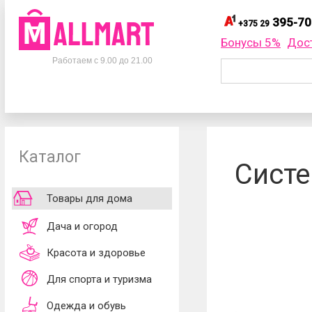
395-70
+375 29
395-
+375 29
Бонусы 5%
Дос
Телефоны
395-
+375 33
Работаем с 9.00 до 21.00
695-
+375 25
+375 29
395-70-75
Заказать об
+375 33
395-70-75
+375 25
695-70-75
Каталог
Согласен
Систе
обработки ли
принимаю
до
Товары для дома
Дача и огород
Красота и здоровье
Для спорта и туризма
Одежда и обувь