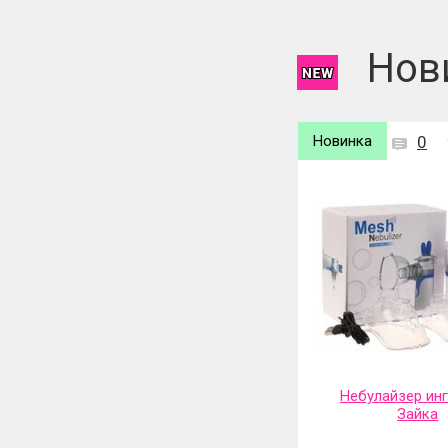
Нов
Новинка
0
Новинка
0
Электрическая сушилка для
Небулайзер ин
обуви и перчаток 360
Зайка
градусов и таймер