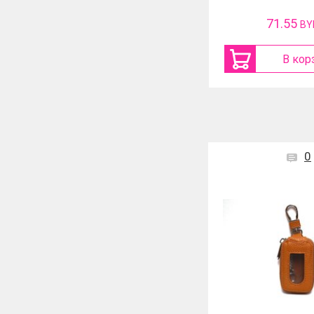
67.49
71.55
BYN
BY
В корзину
В кор
0