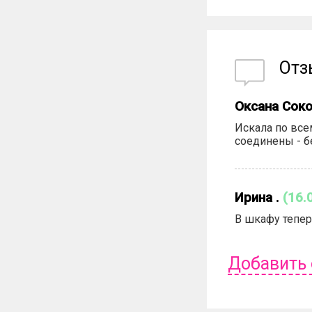
От
Оксана Сок
Искала по все
соединены - б
Ирина .
(16.
В шкафу тепер
Добавить
Чтобы оставит