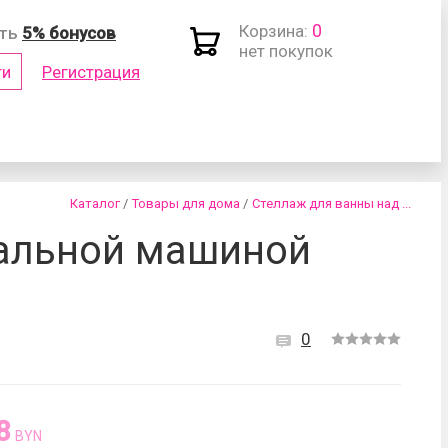
0
Корзина:
ить
5% бонусов
нет покупок
ти
Регистрация
(логин)
Каталог
/
Товары для дома
/
Стеллаж для ванны над ...
ральной машиной
0
роль?
8
BYN