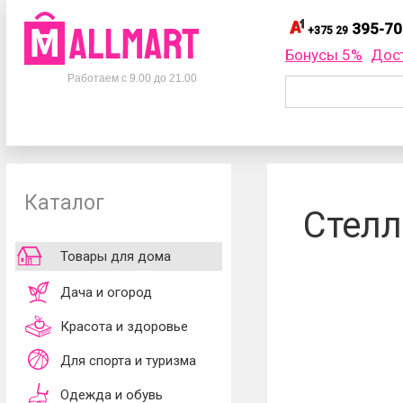
395-70
+375 29
395-
+375 29
Бонусы 5%
Дос
Телефоны
395-
+375 33
Работаем с 9.00 до 21.00
695-
+375 25
+375 29
395-70-75
Заказать об
+375 33
395-70-75
+375 25
695-70-75
Каталог
Согласен
Стелл
обработки ли
принимаю
до
Товары для дома
Дача и огород
Красота и здоровье
Для спорта и туризма
Одежда и обувь