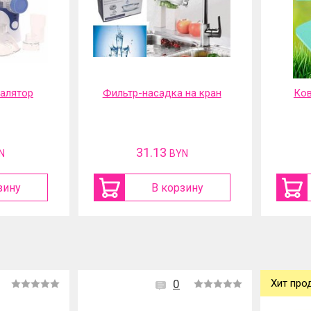
галятор
Фильтр-насадка на кран
Ков
31.13
N
BYN
зину
В корзину
0
Хит про