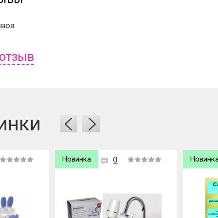
ывов
 отзыв
ь отзыв вам надо
войти
или
зарегистрироваться
.
инки
Новинка
0
Новинк