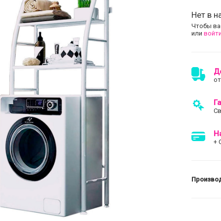
Нет в н
Чтобы ва
или
войти
Д
от
Г
Св
Н
+ 
Произво