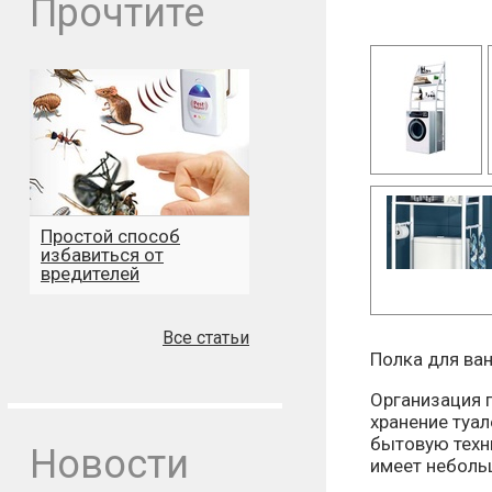
Прочтите
Простой способ
избавиться от
вредителей
Все статьи
Полка для ва
Организация п
хранение туа
бытовую техни
Новости
имеет неболь