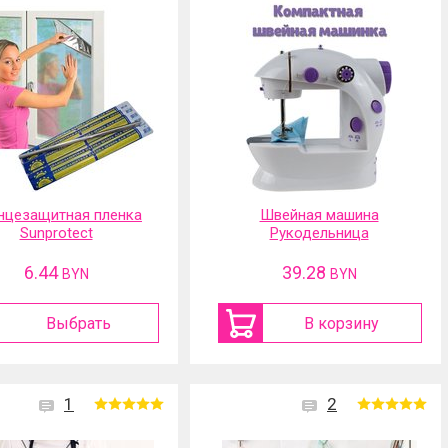
нцезащитная пленка
Швейная машина
Sunprotect
Рукодельница
6.44
39.28
BYN
BYN
Выбрать
В корзину
1
2