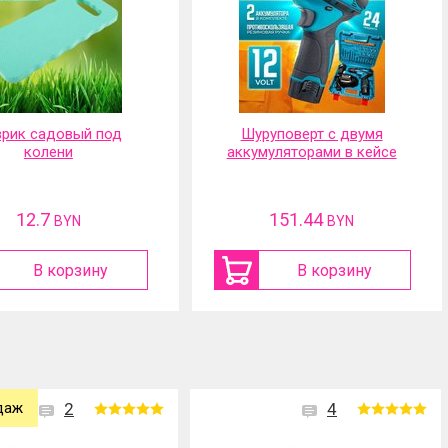
рик садовый под
Шуруповерт с двумя
колени
аккумуляторами в кейсе
12.7
151.44
BYN
BYN
В корзину
В корзину
даж
2
4