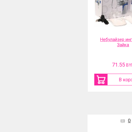
Электрическая сушилка для
Небулайзер ин
обуви и перчаток 360
Зайка
градусов и таймер
67.49
71.55
BYN
BY
В корзину
В кор
0