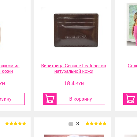
ошком из
Визитница Genuine Leatuher из
Сол
й кожи
натуральной кожи
18.4
YN
BYN
рзину
В корзину
3