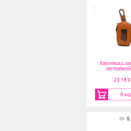
Ключница с ок
натурально
23.18
B
В ко
6