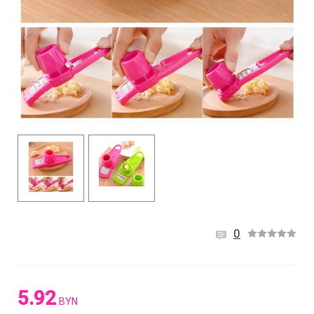
0
5.92
BYN