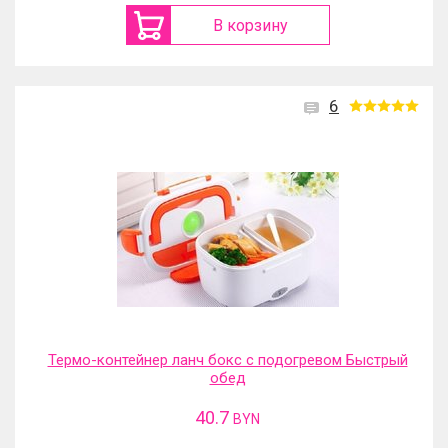
В корзину
6
Термо-контейнер ланч бокс с подогревом Быстрый
обед
40.7
BYN