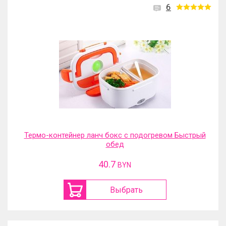
6
Термо-контейнер ланч бокс с подогревом Быстрый
обед
40.7
BYN
Выбрать