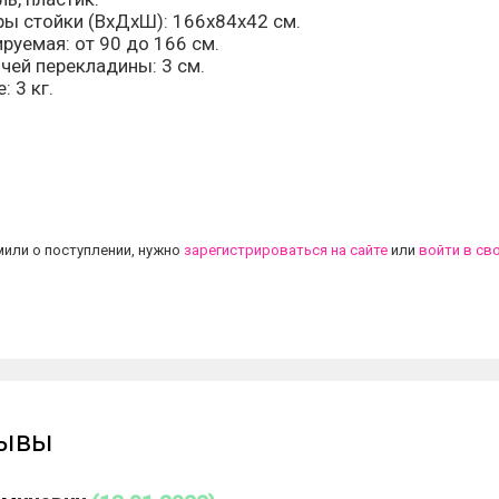
ы стойки (ВхДхШ): 166х84х42 см.
руемая: от 90 до 166 см.
чей перекладины: 3 см.
: 3 кг.
.
или о поступлении, нужно
зарегистрироваться на сайте
или
войти в св
зывы