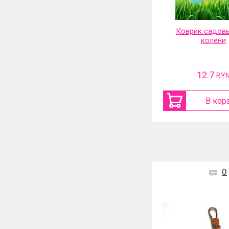
Коврик садовый под
Шуруповерт с
колени
аккумуляторами
12.7
151.44
BYN
B
В корзину
В кор
0