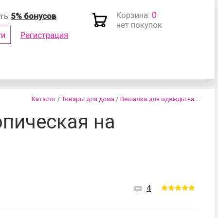
0
Корзина:
ить
5% бонусов
нет покупок
ти
Регистрация
(логин)
Каталог
/
Товары для дома
/
Вешалка для одежды на ...
опическая на
роль?
4