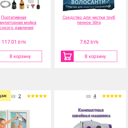
тво для чистки труб
Самоочищающаяся щетка
пенное 50гр
для удаления пуха с
домашних животных
7.62
16.89
BYN
BYN
В корзину
В корзину
даж
2
4