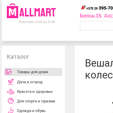
395-70
+375 29
395-
+375 29
Бонусы 5%
Дос
Телефоны
395-
+375 33
Работаем с 9.00 до 21.00
695-
+375 25
+375 29
395-70-75
Заказать об
+375 33
395-70-75
+375 25
695-70-75
Каталог
Согласен
Вешал
обработки ли
принимаю
до
коле
Товары для дома
Дача и огород
Красота и здоровье
Для спорта и туризма
Одежда и обувь