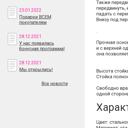
Также передви
передвинуть, 
25.01.2022
падать с пер
Подарки ВСЕМ
Внизу под пер
покупателям
.
28.12.2021
Прочная осно
У нас появилась
и с верхней о
бонусная программа!
она позволяет
28.12.2021
Мы открылись!
Высота стойки
Стойка полно
Все новости
Свободно вра
одной стороны
Харак
Цвет: стально
Материал: ста