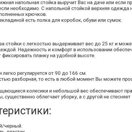
жная напольная стойка выручит Вас на даче или если при
если необходимо. С напольной стойкой верхняя одежда 
еполненных крючков.
екладиной есть полка для коробок, обуви или сумок.
ва стойки с легкостью выдерживает вес до 25 кг и може
деждой. Надежность и комфорт в использовании обеспечи
 фиксировать планку на удобной высоте.
 легко регулируется от 90 до 166 см.
стью разборная, то есть в любой момент Вы можете про
щающиеся колесики и небольшой вес обеспечивают прак
, существенно облегчает уборку, а с другой не стесняе
теристики:
й/черный.
ль, пластик.