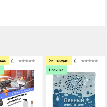
даж
0
Новинка
0
а