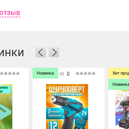
 отзыв
ь отзыв вам надо
войти
или
зарегистрироваться
.
инки
Хит продаж
0
Хит про
Новинка
Новинк