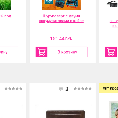
 двумя
Портативная
Средс
 в кейсе
аккумуляторная мойка
высокого давления
117.01
YN
BYN
зину
В корзину
0
Хит про