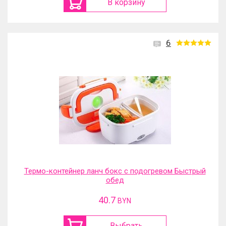
В корзину
6
Термо-контейнер ланч бокс с подогревом Быстрый
обед
40.7
BYN
Выбрать