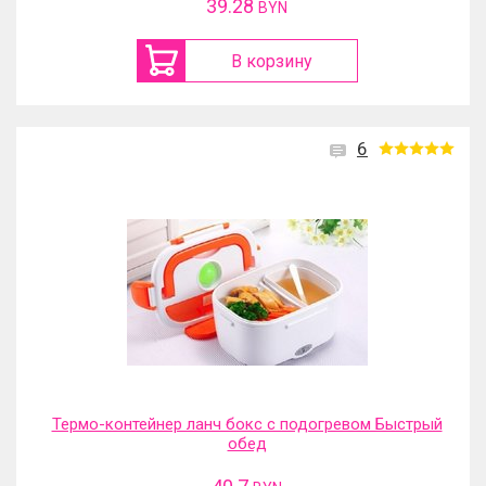
39.28
BYN
В корзину
6
Термо-контейнер ланч бокс с подогревом Быстрый
обед