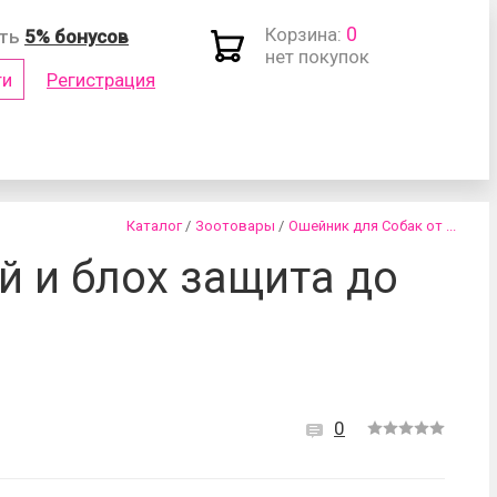
0
Корзина:
ить
5% бонусов
нет покупок
ти
Регистрация
(логин)
Каталог
/
Зоотовары
/
Ошейник для Собак от ...
й и блох защита до
роль?
0