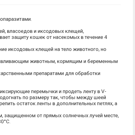
топаразитами.
ей, власоедов и иксодовых клещей,
ает защиту кошек от насекомых в течение 4
ие иксодовых клещей на тело животного, но
равливающим животным, кормящим и беременным
карственными препаратами для обработки
иксирующие перемычки и продеть ленту в V-
догнать по размеру так, чтобы между шеей
репить остаток ленты в дополнительных петлях, а
м, защищенном от прямых солнечных лучей месте,
30°С.