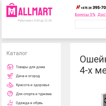
395-70
+375 29
395-
+375 29
Бонусы 5%
Дос
Телефоны
395-
+375 33
Работаем с 9.00 до 21.00
695-
+375 25
+375 29
395-70-75
Заказать об
+375 33
395-70-75
+375 25
695-70-75
Каталог
Согласен
Ошейн
обработки ли
принимаю
до
Товары для дома
4-х м
Дача и огород
Красота и здоровье
Для спорта и туризма
Одежда и обувь