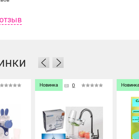
 отзыв
ь отзыв вам надо
войти
или
зарегистрироваться
.
инки
Новинка
0
Новинк