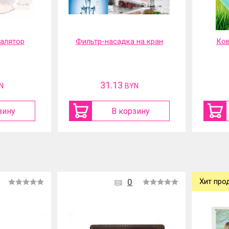
 на кран
Коврик садовый под
Шу
колени
акку
12.7
N
BYN
зину
В корзину
0
Хит про