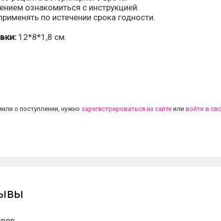
ением ознакомиться с инструкцией.
рименять по истечении срока годности.
вки:
12*8*1,8 см.
.
или о поступлении, нужно
зарегистрироваться на сайте
или
войти в св
зывы
ывов