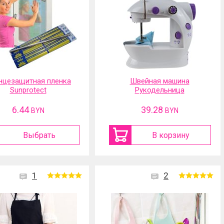
нцезащитная пленка
Швейная машина
Sunprotect
Рукодельница
6.44
39.28
BYN
BYN
Выбрать
В корзину
1
2