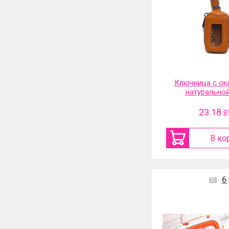
Ключница с ок
натурально
23.18
B
В ко
6