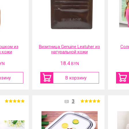
ошком из
Визитница Genuine Leatuher из
Сол
й кожи
натуральной кожи
18.4
YN
BYN
рзину
В корзину
3