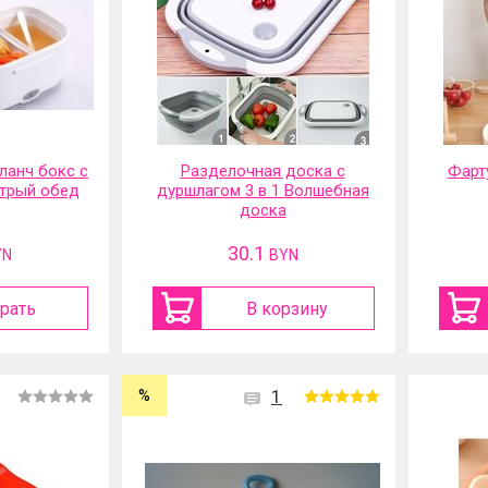
ланч бокс с
Разделочная доска с
Фарт
трый обед
дуршлагом 3 в 1 Волшебная
доска
30.1
YN
BYN
рать
В корзину
%
1