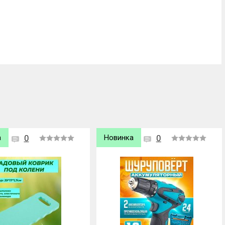
а
0
Хит продаж
0
Новинка