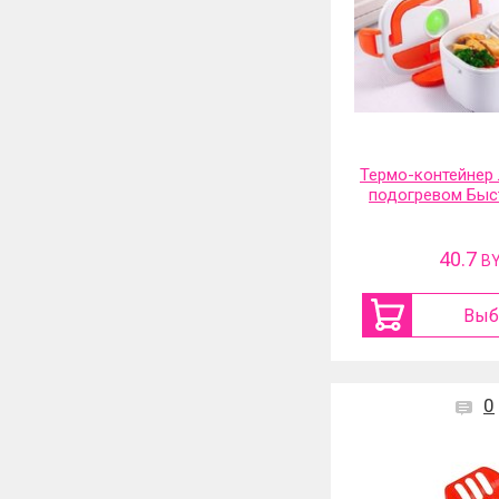
Термо-контейнер 
подогревом Быс
40.7
B
Выб
0