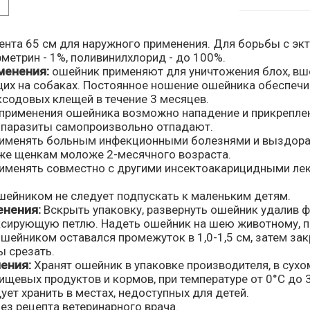
ента 65 см для наружного применения. Для борьбы с эк
метрин - 1%, поливинилхлорид - до 100%.
менения:
ошейник применяют для уничтожения блох, вш
их на собаках. Постоянное ношение ошейника обеспечив
ксодовых клещей в течение 3 месяцев.
 применения ошейника возможно нападение и прикреплен
я паразиты самопроизвольно отпадают.
рименять больным инфекционными болезнями и выздо
кже щенкам моложе 2-месячного возраста.
рименять совместно с другими инсектоакарицидными ле
шейником не следует подпускать к маленьким детям.
енения:
Вскрыть упаковку, развернуть ошейник удалив ф
сирующую петлю. Надеть ошейник на шею животному, по
шейником оставался промежуток в 1,0-1,5 см, затем зак
ы срезать.
ения:
Хранят ошейник в упаковке производителя, в сухо
ищевых продуктов и кормов, при температуре от 0°С до 
ет хранить в местах, недоступных для детей.
ез рецепта ветеринарного врача.