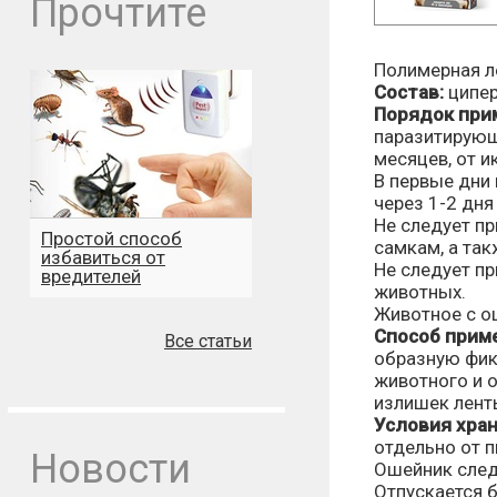
Прочтите
Полимерная л
Состав:
ципер
Порядок при
паразитирующ
месяцев, от и
В первые дни
через 1-2 дн
Не следует п
Простой способ
самкам, а та
избавиться от
Не следует п
вредителей
животных.
Животное с о
Способ прим
Все статьи
образную фик
животного и о
излишек лент
Условия хран
отдельно от п
Новости
Ошейник следу
Отпускается б