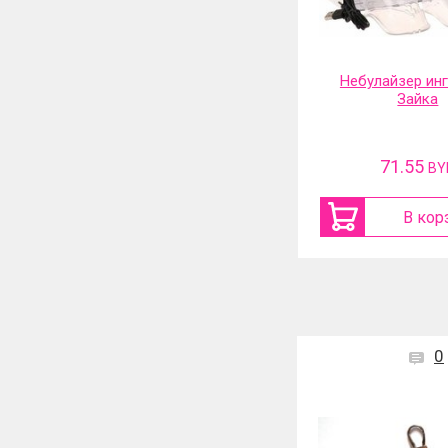
Небулайзер ингалятор
Фильтр-насадка
Зайка
71.55
31.13
BYN
BY
В корзину
В кор
0