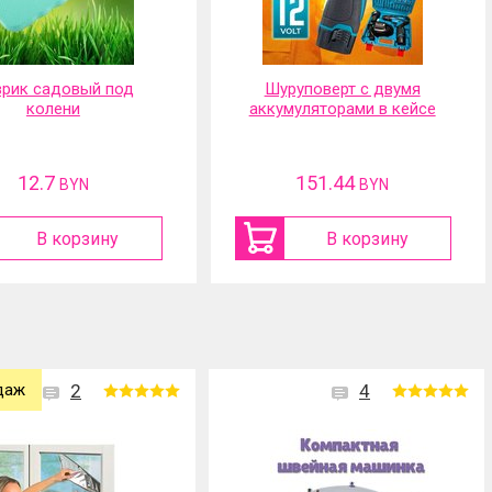
руповерт с двумя
Портативная
муляторами в кейсе
аккумуляторная мойка
высокого давления
151.44
117.01
BYN
BYN
В корзину
В корзину
даж
2
4