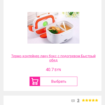
Термо-контейнер ланч бокс с подогревом Быстрый
обед
40.7
BYN
Выбрать
3