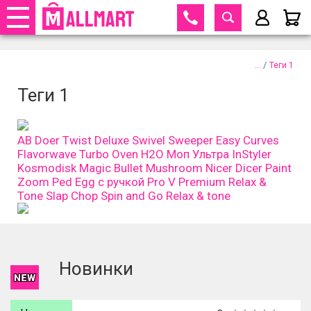
395-70-75
+375 29
395-70-75
+375 33
Телефоны
закрыть
695-70-75
+375 25
/
Теги 1
Телефо
Заказать обратный звонок
Теги 1
+375 29
395-70-75
+375 33
395-70-75
Парол
+375 25
695-70-75
AB Doer Twist
Deluxe Swivel Sweeper
Easy Curves
Согласен с
политикой
Flavorwave Turbo Oven
H2O Моп Ультра
InStyler
обработки личных данных
и
Kosmodisk
Magic Bullet
Mushroom
Nicer Dicer
Paint
принимаю
договора оферты
Zoom
Ped Egg с ручкой
Pro V Premium
Relax &
Вой
Tone
Slap Chop
Spin and Go
Relax & tone
Забыли
Новинки