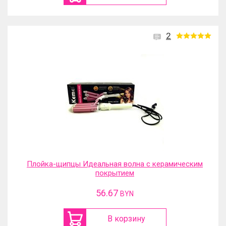
2
Плойка-щипцы Идеальная волна с керамическим
покрытием
56.67
BYN
В корзину